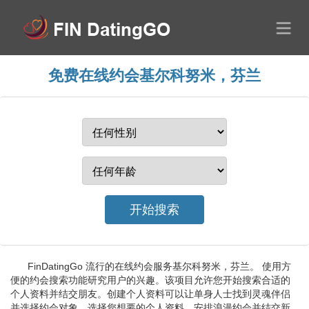
免费在线约会基尔科努米，芬兰
FinDatingGo 流行的在线约会服务基尔科努米，芬兰。 使用方
便的约会搜索功能研究用户的兴趣。该项目允许您开始搜索合适的
个人资料并结交朋友。创建个人资料可以让单身人士找到灵魂伴侣
并选择约会对象。选择您想要的个人资料，安排浪漫约会并结交新