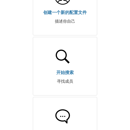
创建一个新的配置文件
描述你自己
开始搜索
寻找成员