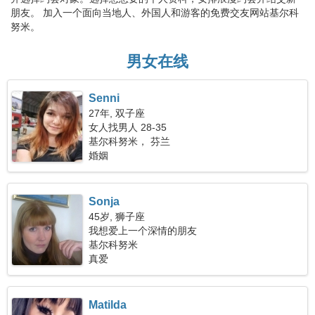
朋友。 加入一个面向当地人、外国人和游客的免费交友网站基尔科
努米。
男女在线
Senni
27年, 双子座
女人找男人 28-35
基尔科努米， 芬兰
婚姻
Sonja
45岁, 狮子座
我想爱上一个深情的朋友
基尔科努米
真爱
Matilda