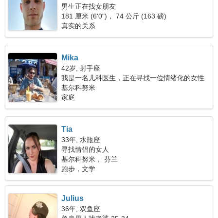
男生正在找女朋友
181 厘米 (6'0")， 74 公斤 (163 磅)
真实的关系
Mika
42岁, 射手座
我是一名儿科医生，正在寻找一位情绪化的女性
基尔科努米
家庭
Tia
33年, 水瓶座
寻找情侣的女人
基尔科努米， 芬兰
跑步，文学
Julius
36年, 双鱼座