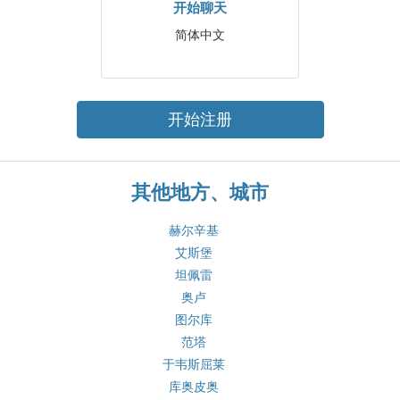
开始聊天
简体中文
开始注册
其他地方、城市
赫尔辛基
艾斯堡
坦佩雷
奥卢
图尔库
范塔
于韦斯屈莱
库奥皮奥