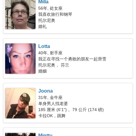
Milla
56年, 处女座
我喜欢旅行和钢琴
托尔尼奥
婚礼
Lotta
40年, 射手座
我正在寻找一个勇敢的朋友一起滑雪
托尔尼奥， 芬兰
婚姻
Joona
31年, 金牛座
单身男人找老婆
185 厘米 (6'1")， 79 公斤 (174 磅)
卡拉OK，跳舞
Minttu