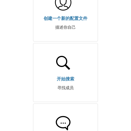
创建一个新的配置文件
描述你自己
开始搜索
寻找成员