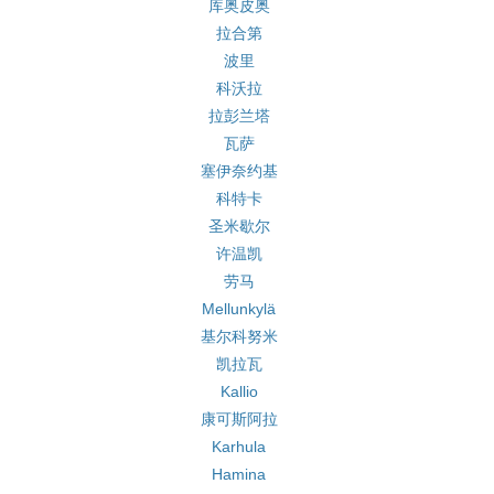
库奥皮奥
拉合第
波里
科沃拉
拉彭兰塔
瓦萨
塞伊奈约基
科特卡
圣米歇尔
许温凯
劳马
Mellunkylä
基尔科努米
凯拉瓦
Kallio
康可斯阿拉
Karhula
Hamina