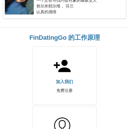
一个正在寻找约会对象的耀眼女人
努尔米耶尔维， 芬兰
认真的感情
FinDatingGo 的工作原理
加入我们
免费注册