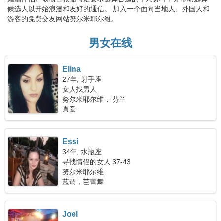
候选人以开始浪漫和友好的通信。 加入一个面向当地人、外国人和
游客的免费交友网站努尔米耶尔维。
男女在线
Elina
27年, 射手座
女人找男人
努尔米耶尔维， 芬兰
真爱
Essi
34年, 水瓶座
寻找情侣的女人 37-43
努尔米耶尔维
蓝调，芭蕾舞
Joel