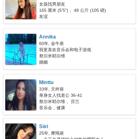
女孩找男朋友
165 厘米 (5'5")， 48 公斤 (105 磅)
友谊
Annika
60年, 金牛座
我更喜欢音乐会和电子游戏
努尔米耶尔维
婚姻
Minttu
33年, 天秤座
单身女人找老公 36-41
努尔米耶尔维， 芬兰
音乐会，健康
Siiri
25年, 摩羯座