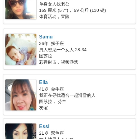
单身女人找老公
169 厘米 (5'7")， 59 公斤 (130 磅)
体育活动，冒险
Samu
36年, 狮子座
男人想见一个女人 28-34
图苏拉
彩弹射击，视频游戏
Ella
41岁, 金牛座
我正在寻找适合一起滑雪的人
图苏拉， 芬兰
友谊
Essi
21岁, 双鱼座