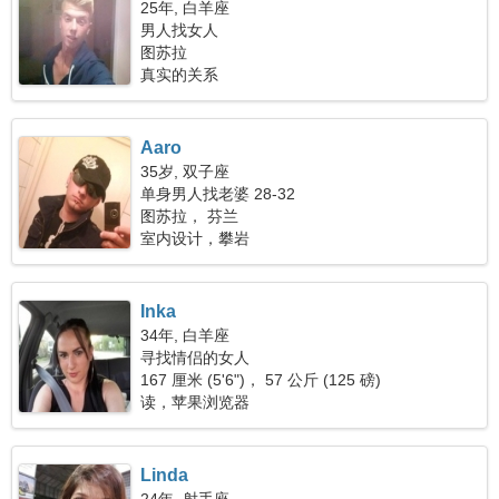
25年, 白羊座
男人找女人
图苏拉
真实的关系
Aaro
35岁, 双子座
单身男人找老婆 28-32
图苏拉， 芬兰
室内设计，攀岩
Inka
34年, 白羊座
寻找情侣的女人
167 厘米 (5'6")， 57 公斤 (125 磅)
读，苹果浏览器
Linda