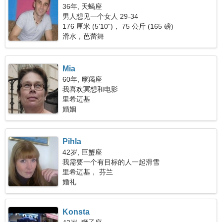
36年, 天蝎座
男人想见一个女人 29-34
176 厘米 (5'10")， 75 公斤 (165 磅)
滑水，芭蕾舞
Mia
60年, 摩羯座
我喜欢冥想和电影
里希迈基
婚姻
Pihla
42岁, 巨蟹座
我需要一个有目标的人一起滑雪
里希迈基， 芬兰
婚礼
Konsta