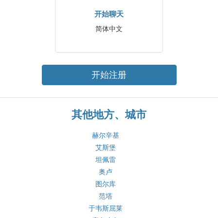
开始聊天
简体中文
开始注册
其他地方、城市
赫尔辛基
艾斯堡
坦佩雷
奥卢
图尔库
范塔
于韦斯屈莱