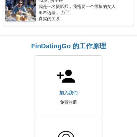
43岁, 狮子座
我是一名摄影师，我需要一个很棒的女人
里希迈基， 芬兰
真实的关系
FinDatingGo 的工作原理
加入我们
免费注册