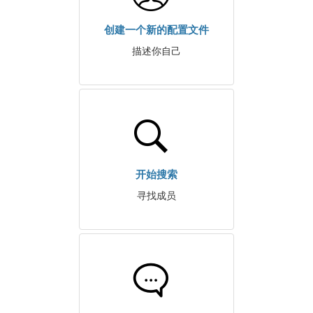
创建一个新的配置文件
描述你自己
开始搜索
寻找成员