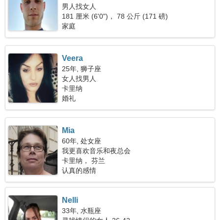
男人找女人
181 厘米 (6'0")， 78 公斤 (171 磅)
家庭
Veera
25年, 狮子座
女人找男人
卡里纳
婚礼
Mia
60年, 处女座
我更喜欢音乐和夜总会
卡里纳， 芬兰
认真的感情
Nelli
33年, 水瓶座