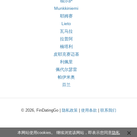
福尔萨
Munkkiniemi
耶姆赛
Lieto
瓦马拉
拉普阿
楠塔利
皮耶克赛迈基
利佩里
佩代尔瑟雷
帕伊米奥
芬兰
© 2026, FinDatingGo |
隐私政策
|
使用条款
|
联系我们
本网站使用cookies。 继续浏览该网站，即表示您同意
隐私