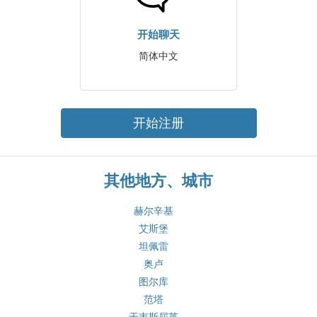
开始聊天
简体中文
开始注册
其他地方、城市
赫尔辛基
艾斯堡
坦佩雷
奥卢
图尔库
范塔