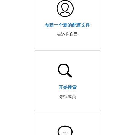
创建一个新的配置文件
描述你自己
开始搜索
寻找成员