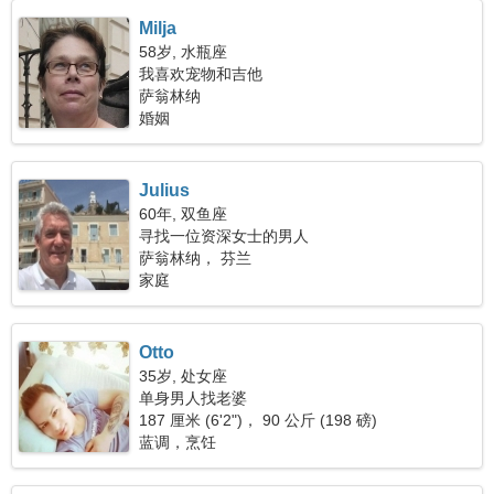
Milja
58岁, 水瓶座
我喜欢宠物和吉他
萨翁林纳
婚姻
Julius
60年, 双鱼座
寻找一位资深女士的男人
萨翁林纳， 芬兰
家庭
Otto
35岁, 处女座
单身男人找老婆
187 厘米 (6'2")， 90 公斤 (198 磅)
蓝调，烹饪