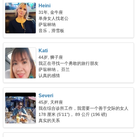
Heini
31年, 金牛座
单身女人找老公
萨翁林纳
音乐，滑雪板
Kati
44岁, 狮子座
我正在寻找一个勇敢的旅行朋友
萨翁林纳， 芬兰
认真的感情
Severi
45岁, 天秤座
我在综合诊所工作，我需要一个善于交际的女人
178 厘米 (5'11")， 89 公斤 (196 磅)
真实的关系