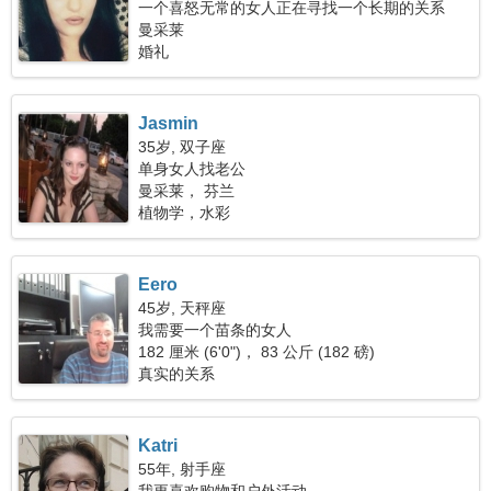
一个喜怒无常的女人正在寻找一个长期的关系
曼采莱
婚礼
Jasmin
35岁, 双子座
单身女人找老公
曼采莱， 芬兰
植物学，水彩
Eero
45岁, 天秤座
我需要一个苗条的女人
182 厘米 (6'0")， 83 公斤 (182 磅)
真实的关系
Katri
55年, 射手座