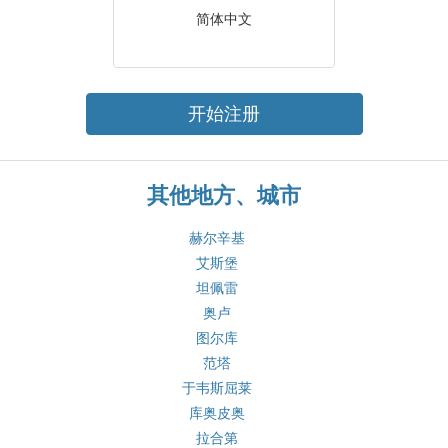
简体中文
开始注册
其他地方、城市
赫尔辛基
艾斯堡
坦佩雷
奥卢
图尔库
范塔
于韦斯屈莱
库奥皮奥
拉合第