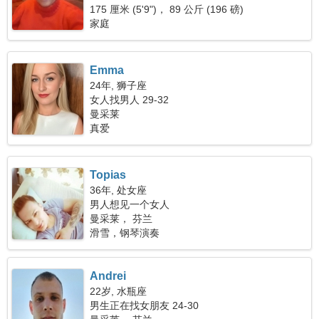
175 厘米 (5'9")， 89 公斤 (196 磅)
家庭
Emma
24年, 狮子座
女人找男人 29-32
曼采莱
真爱
Topias
36年, 处女座
男人想见一个女人
曼采莱， 芬兰
滑雪，钢琴演奏
Andrei
22岁, 水瓶座
男生正在找女朋友 24-30